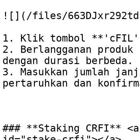
![](/files/663DJxr292td
1. Klik tombol **'cFIL'
2. Berlangganan produk 
dengan durasi berbeda.

3. Masukkan jumlah janj
pertaruhkan dan konfirm
### **Staking CRFI** <a
id="stake-crfi"></a>
