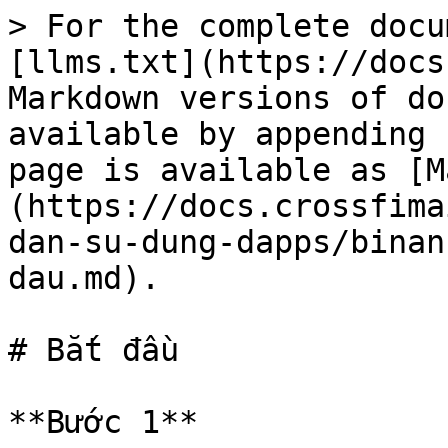
> For the complete docu
[llms.txt](https://docs
Markdown versions of do
available by appending 
page is available as [M
(https://docs.crossfima
dan-su-dung-dapps/binan
dau.md).

# Bắt đầu

**Bước 1**
