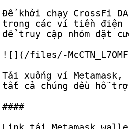
Để khởi chạy CrossFi DA
trong các ví tiền điện 
để truy cập nhóm đặt cư
![](/files/-McCTN_L7OMF
Tải xuống ví Metamask, 
tất cả chúng đều hỗ trợ
####

Link tải Metamask walle