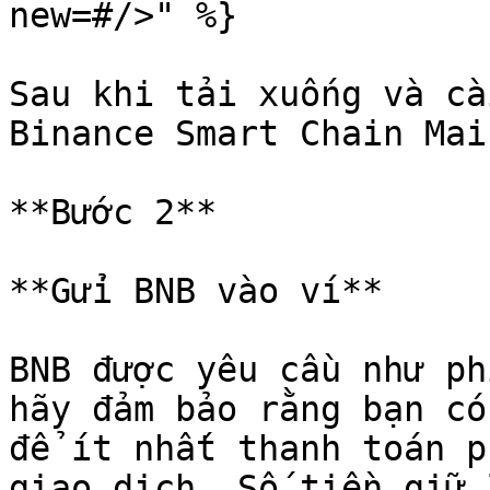
new=#/>" %}

Sau khi tải xuống và cà
Binance Smart Chain Mai
**Bước 2**

**Gửi BNB vào ví**

BNB được yêu cầu như ph
hãy đảm bảo rằng bạn có
để ít nhất thanh toán p
giao dịch. Số tiền giữ 