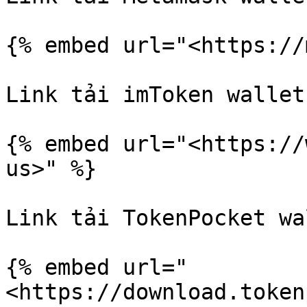
{% embed url="<https://
Link tải imToken wallet
{% embed url="<https://
us>" %}

Link tải TokenPocket wa
{% embed url="
<https://download.token