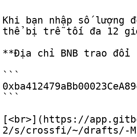
Khi bạn nhập số lượng đ
thể bị trễ tối đa 12 giờ
**Địa chỉ BNB trao đổi 
```

0xba412479aBb00023CeA89
```

[<br>](https://app.gitb
2/s/crossfi/~/drafts/-M