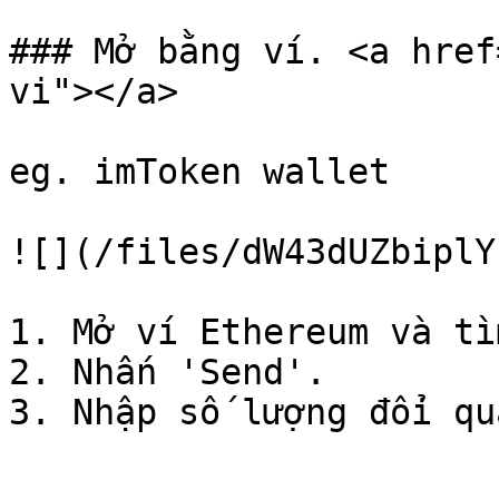
### Mở bằng ví. <a href
vi"></a>

eg. imToken wallet‌

![](/files/dW43dUZbiplY
1. Mở ví Ethereum và tì
2. Nhấn 'Send'.

3. Nhập số lượng đổi qu