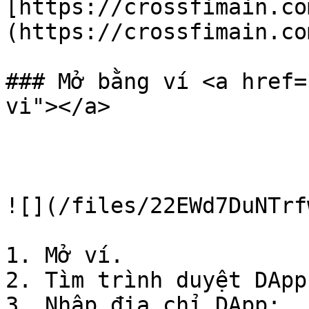
[https://crossfimain.co
(https://crossfimain.com/
### Mở bằng ví <a href=
vi"></a>

![](/files/22EWd7DuNTrf
1. Mở ví.

2. Tìm trình duyệt DApps
3. Nhập địa chỉ DApp: 