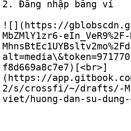
2. Đăng nhập bằng ví

![](https://gblobscdn.g
MbZMlY1zr6-eIn_VeR9%2F-
MhnsBtEc1UYBsltv2mo%2Fd
alt=media\&token=971770
f8d669a8c7e7)[<br>]
(https://app.gitbook.co
2/s/crossfi/~/drafts/-M